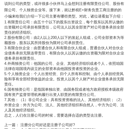
说到公司的类型，或许很多小伙伴马上会想到注册有限责任公司、股份有
限公司、个人独资企业等。接下来，就让黔税E+财务负责工商注册的的
小编来给我们介绍一下公司主要有哪些类型。对此，诸位请看如下介绍：
1.有限责任公司：由五十个以下的股东出资设立，每个股东以其所认缴的
出资额对公司承担有限责任，公司法人以其全部资产对公司债务承担全部
责任的经济组织。
2.股份有限公司：由2人以上200人以下的发起人组成，公司全部资本为等
额股份，股东以其所持股份为限对公司承担责任。
3.有限合伙企业：由普通合伙人和有限合伙人组成，普通合伙人对合伙企
业债务承担无限连带责任，有限合伙人以其认缴的出资额为限对合伙企业
债务承担有限责任。
4.外商独资公司：他国的公司、企业、其他经济组织或者个人，依照咱国
法律在咱国境内设立的全部资本由他国投资者投资的企业。
5.个人独资企业：个人出资经营、归个人所有和控制、由个人承担经营风
险和享有全部经营收益的企业。投资人以其个人财产对企业债务承担无限
责任。
6.国有独资公司：是指国单独出资、由国务院或者地方政府授权本级政府
国有资产监督管理机构履行出资人职责的有限责任公司。
7.其他：（1）非公司企业：具有投资资格的法人、其他经济组织；（2）
外资企业：外方为公司、法人、其他经济组织和自然人，中方为公司、法
人及其他经济组织。
总之，人们在注册公司的时候，需要选择合适的类型去注册。
上一篇：
注册分公司好还是注册子公司好?